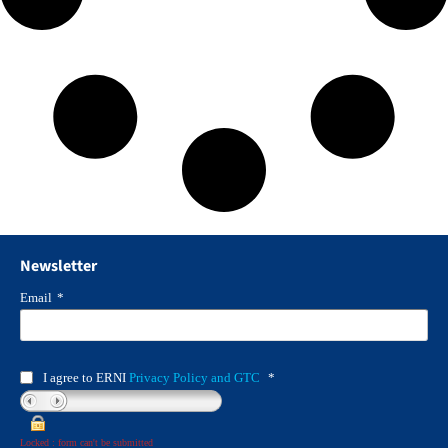
Newsletter
Email
*
I agree to ERNI
Privacy Policy and GTC
*
Locked : form can't be submitted