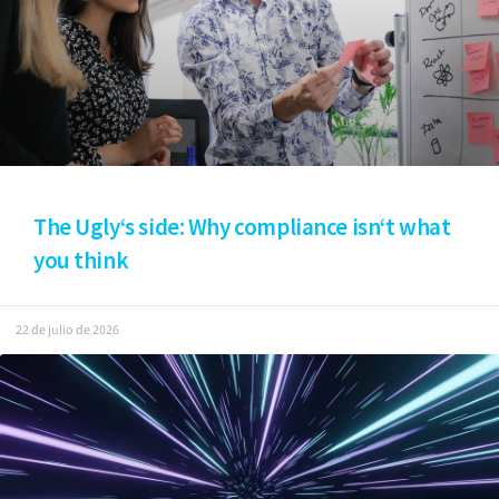
The Ugly‘s side: Why compliance isn‘t what
you think
22 de julio de 2026