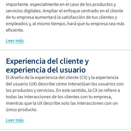
importante. especialmente en el caso de los productos y
servicios digitales. Ampliar el enfoque centrado en el cliente
de tu empresa aumentará la satisfacción de tus clientes y
empleados y, al mismo tiempo, hará que tu empresa sea más
eficiente.
El objetivo consiste en analizar el proceso con respecto al
Leer más
contacto con los clientes y mejorarlo aplicando el diseño
adecuado. Además, al integrar la perspectiva interna de la
Experiencia del cliente y
empresa en el recorrido que hace el cliente, mejorará la
organización del proceso durante la prestación del servicio,
experiencia del usuario
¡y con ello se fidelizará al cliente!
El diseño de la experiencia del cliente (CX) y la experiencia
Así, en la fase inicial colaboramos estrechamente contigo
del usuario (UX) describe cómo interactúan los usuarios con
para identificar todos los puntos de contacto con tus
los productos y servicios. En este sentido, la CX se refiere a
clientes. A partir de ahí, te ayudamos a desarrollar ideas, por
todas las interacciones de los clientes con tu empresa,
ejemplo, con recorridos de usuario coherentes, planos de
mientras que la UX describe solo las interacciones con un
diseño de servicios, prototipos o pruebas continuas. A
único producto.
continuación, preparamos planes conjuntos que describen
Una experiencia excelente por parte del cliente y del usuario
Leer más
cómo poner en práctica las soluciones creadas y evaluadas
son factores cada vez más importantes para que una
de acuerdo con principios ágiles. Por último,