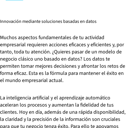
procesados es siempre la clave del éxito en el uso de
soluciones digitales. Sin embargo, estos datos deben
recopilarse y procesarse en tiempo real y, a continuación,
Innovación mediante soluciones basadas en datos
extraer información útil de ellos.
Superar este reto requiere conceptos y arquitecturas que
Muchos aspectos fundamentales de tu actividad
cumplan con las leyes de protección de datos. El objetivo de
empresarial requieren acciones eficaces y eficientes y, por
futuro consiste en dar uso a los datos no solamente dentro
tanto, toda tu atención. ¿Quieres pasar de un modelo de
de tu empresa, sino también en negocios y empresas
emergentes dedicados a la ciencia y la investigación. En ERNI
negocio clásico uno basado en datos? Los datos te
te asistimos para que la implementación de proyectos
permiten tomar mejores decisiones y afrontar los retos de
basados en datos sea un éxito. Para ello, nos valemos en
forma eficaz. Esta es la fórmula para mantener el éxito en
gran medida de las mejores prácticas de almacenamiento,
el mundo empresarial actual.
protección, recopilación y procesamiento de datos.
La inteligencia artificial y el aprendizaje automático
aceleran los procesos y aumentan la fidelidad de tus
clientes. Hoy en día, además de una rápida disponibilidad,
la claridad y la precisión de la información son cruciales
para que tu negocio tenga éxito. Para ello te apoyamos