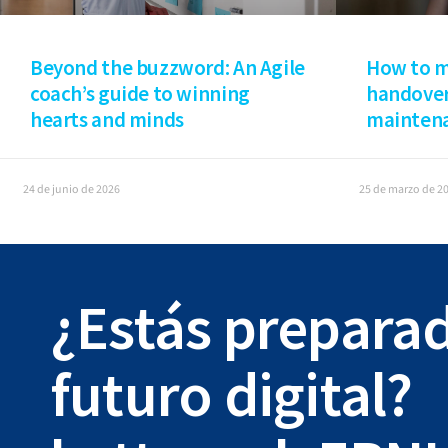
How to m
Beyond the buzzword: An Agile
handover
coach’s guide to winning
mainten
hearts and minds
24 de junio de 2026
25 de marzo de 2
¿Estás preparad
futuro digital?