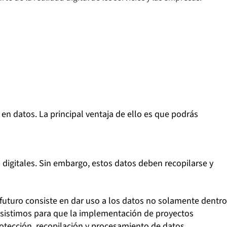
ormación inicial de tu conjunto de datos para optimizar
mpresa. Una vez analizada, podrás desarrollar
icen a tus clientes.
atización de procesos clave, lo que se traduce en una
mbinarlas con un mejor acceso a los datos que, por
para cumplir con los objetivos. Los resultados
r modificaciones eficientes y adecuadas para tu
en datos. La principal ventaja de ello es que podrás
nversión de tiempo mínimos.
digitales. Sin embargo, estos datos deben recopilarse y
 futuro consiste en dar uso a los datos no solamente dentro
 asistimos para que la implementación de proyectos
otección, recopilación y procesamiento de datos.