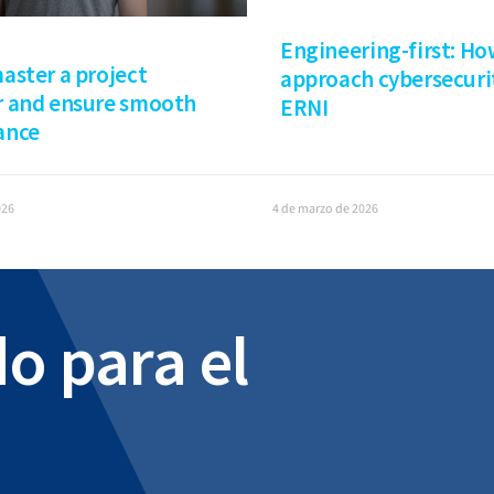
Engineering-first: H
aster a project
approach cybersecuri
 and ensure smooth
ERNI
ance
026
4 de marzo de 2026
o para el