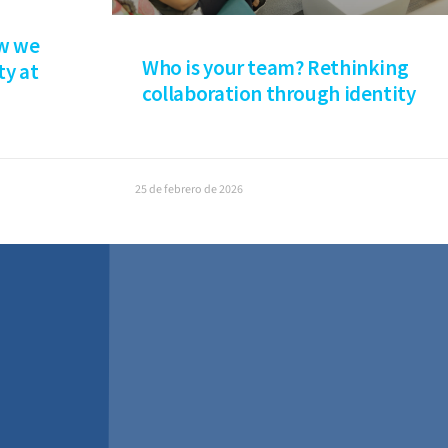
ow we
Who is your team? Rethinking
ty at
collaboration through identity
25 de febrero de 2026