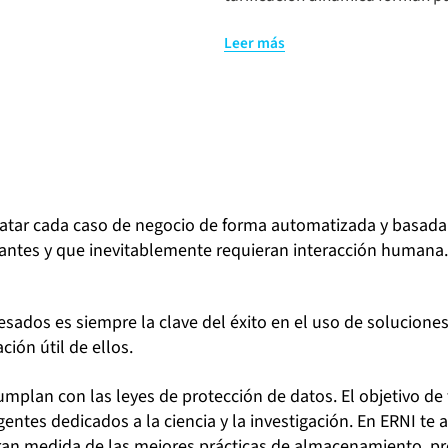
Ahora ya es posible obtener inf
Leer más
el ámbito de actuación de tu e
innovaciones digitales que fidel
ERNI te acompañará en la autom
mejor toma de decisiones al co
supuesto, deben ser relevantes 
obtenidos servirán para realiza
tratar cada caso de negocio de forma automatizada y basada 
negocio, y con un coste y una i
antes y que inevitablemente requieran interacción humana.
dos es siempre la clave del éxito en el uso de soluciones 
ción útil de ellos.
umplan con las leyes de protección de datos. El objetivo de
ntes dedicados a la ciencia y la investigación. En ERNI te
gran medida de las mejores prácticas de almacenamiento, pr