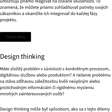
umožňujú priamo reagovať na získané skúsenosti. To
znamená, že môžete priamo zohľadňovať potreby svojich
zákazníkov a okamžite ich integrovať do každej fázy
projektu.
Čítajte ďalej
Design thinking
Máte zložitý problém v súvislosti s konkrétnym procesom,
digitálnou službou alebo produktom? A riešenie problému
sa stáva zdĺhavou záležitosťou kvôli neúplným alebo
protichodným informáciám či rigidnému mysleniu
mnohých zainteresovaných osôb?
Design thinking môže byť spôsobom, ako sa z tejto dilemy