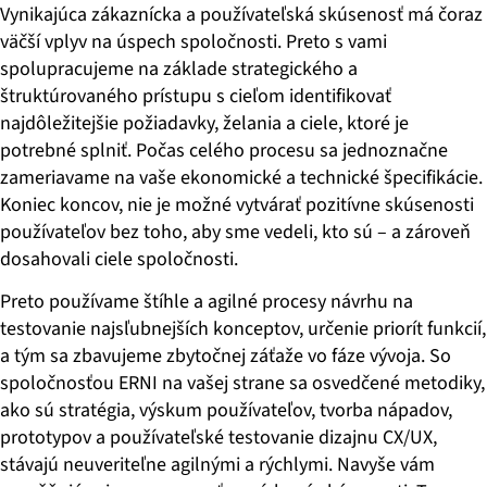
Vynikajúca zákaznícka a používateľská skúsenosť má čoraz
väčší vplyv na úspech spoločnosti. Preto s vami
spolupracujeme na základe strategického a
štruktúrovaného prístupu s cieľom identifikovať
najdôležitejšie požiadavky, želania a ciele, ktoré je
potrebné splniť. Počas celého procesu sa jednoznačne
zameriavame na vaše ekonomické a technické špecifikácie.
Koniec koncov, nie je možné vytvárať pozitívne skúsenosti
používateľov bez toho, aby sme vedeli, kto sú – a zároveň
dosahovali ciele spoločnosti.
Preto používame štíhle a agilné procesy návrhu na
testovanie najsľubnejších konceptov, určenie priorít funkcií,
a tým sa zbavujeme zbytočnej záťaže vo fáze vývoja. So
spoločnosťou ERNI na vašej strane sa osvedčené metodiky,
ako sú stratégia, výskum používateľov, tvorba nápadov,
prototypov a používateľské testovanie dizajnu CX/UX,
stávajú neuveriteľne agilnými a rýchlymi. Navyše vám