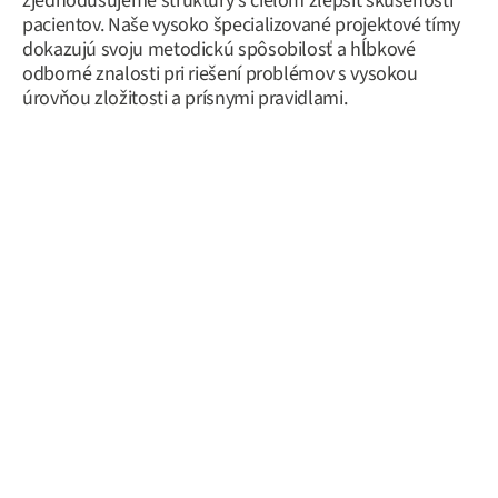
zjednodušujeme štruktúry s cieľom zlepšiť skúsenosti
pacientov. Naše vysoko špecializované projektové tímy
dokazujú svoju metodickú spôsobilosť a hĺbkové
odborné znalosti pri riešení problémov s vysokou
úrovňou zložitosti a prísnymi pravidlami.