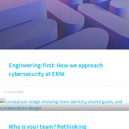
Engineering-first: How we approach
cybersecurity at ERNI
4. marca 2026
Who is your team? Rethinking