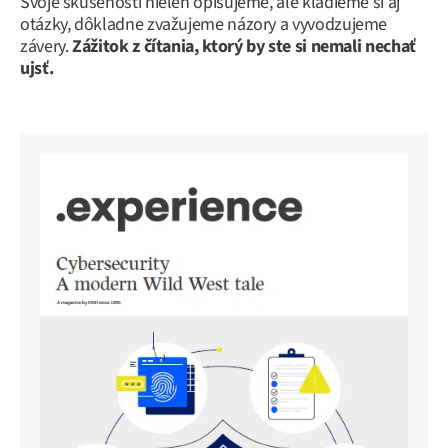
Svoje skúsenosti nielen opisujeme, ale kladieme si aj
otázky, dôkladne zvažujeme názory a vyvodzujeme
závery.
Zážitok z čítania, ktorý by ste si nemali nechať
ujsť.