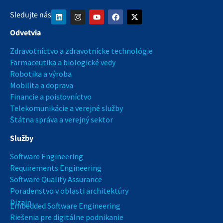
Sledujte nás
Odvetvia
Zdravotníctvo a zdravotnícke technológie
Farmaceutika a biologické vedy
Robotika a výroba
Mobilita a doprava
Financie a poisťovníctvo
Telekomunikácie a verejné služby
Štátna správa a verejný sektor
Služby
Software Engineering
Requirements Engineering
Software Quality Assurance
Poradenstvo v oblasti architektúry
Dizajn
Embedded Software Engineering
Riešenia pre digitálne podnikanie