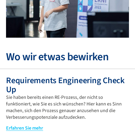
Wo wir etwas bewirken
Requirements Engineering Check
Up
Sie haben bereits einen RE-Prozess, der nicht so
funktioniert, wie Sie es sich wünschen? Hier kann es Sinn
machen, sich den Prozess genauer anzusehen und die
Verbesserungspotenziale aufzudecken.
Wenn Sie mit ständigen Änderungen des RE-Prozesses
Erfahren Sie mehr
innerhalb Ihres Softwareentwicklungslebenszyklus zu