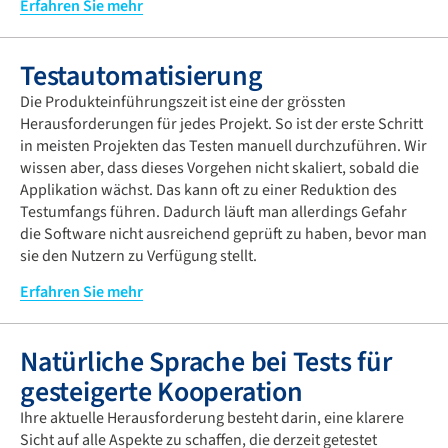
Am besten beginnen Sie damit, den aktuellen Reifegrad Ihrer
Erfahren Sie mehr
Produktqualität durch eine Bewertung Ihrer Tests zu
ermitteln. Dazu benötigen Sie neben technischem Wissen
Testautomatisierung
auch ein gewisses Verständnis für ihre Geschäftsprozesse
und die festgelegten Anforderungen an Ihre Tests.
Die Produkteinführungszeit ist eine der grössten
Herausforderungen für jedes Projekt. So ist der erste Schritt
Unsere Testexperten können Sie bei diesem
in meisten Projekten das Testen manuell durchzuführen. Wir
Evaluierungsprozess unterstützen, indem sie die Lücken in
wissen aber, dass dieses Vorgehen nicht skaliert, sobald die
Ihren Tests analysieren und gemeinsam mit Ihnen den Weg
Applikation wächst. Das kann oft zu einer Reduktion des
zum Erreichen Ihrer nächsten Schritte verfeinern. Wir
Testumfangs führen. Dadurch läuft man allerdings Gefahr
können Ihnen dabei helfen, eine klare Teststrategie, einen
die Software nicht ausreichend geprüft zu haben, bevor man
technischen PoC und Vorschläge für Best Practices zu
sie den Nutzern zu Verfügung stellt.
entwickeln, die an die spezifischen Anforderungen Ihres
Unternehmens und Ihres Teams angepasst sind. Bei der
Testautomatisierung bietet die Möglichkeit Tests
Erfahren Sie mehr
Umsetzung der identifizierten Verbesserungen kann ERNI Sie
durchzuführen und so bei Standardprozessen und -
mit den notwendigen Fachkenntnissen und Fähigkeiten
abläufen Fehler zielgerichtet und kontinuierlich
unterstützen.
Natürliche Sprache bei Tests für
aufzudecken. Mit unseren erfahrenen Testexperten können
wir mit Ihnen gemeinsam einen Testkatalog und
gesteigerte Kooperation
automatisierte Testfälle definieren.
Ihre aktuelle Herausforderung besteht darin, eine klarere
Eine Schwierigkeit ist es das optimale Gleichgewicht
Sicht auf alle Aspekte zu schaffen, die derzeit getestet