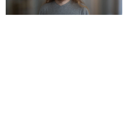
How to master a project handover and ensure
smooth maintenance
25. März 2026