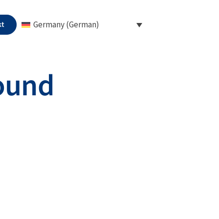
kt
Germany (German)
found