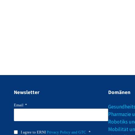
Newsletter
Domänen
Email
*
Gesundheit
Pharmazie u
Robotiks un
Mobilität u
I agree to ERNI
Privacy Policy and GTC
*