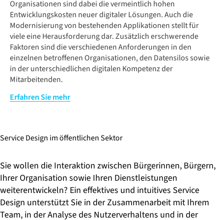
Organisationen sind dabei die vermeintlich hohen
Entwicklungskosten neuer digitaler Lösungen. Auch die
Modernisierung von bestehenden Applikationen stellt für
viele eine Herausforderung dar. Zusätzlich erschwerende
Faktoren sind die verschiedenen Anforderungen in den
einzelnen betroffenen Organisationen, den Datensilos sowie
in der unterschiedlichen digitalen Kompetenz der
Mitarbeitenden.
Ein möglicher Lösungsansatz ist die gezielte Einbindung aller
Erfahren Sie mehr
Beteiligter in Kombination mit frühen Nutzer-Befragungen
und -tests. So entwickeln Sie rasch Lösungen, die ein
positives Kundenerlebnis garantieren. Unsere
Service Design im öffentlichen Sektor
Digitalisierungsexperten kennen sich nicht nur mit den
technischen Herausforderungen bei einer Modernisierung
von bestehenden Systemen aus. Wir sorgen auch dafür, dass
Sie wollen die Interaktion zwischen Bürgerinnen, Bürgern,
Ihre Mitarbeitenden mit auf den Weg der Digitalisierung
Ihrer Organisation sowie Ihren Dienstleistungen
genommen werden. Nur intensive Schulungen und eine
weiterentwickeln? Ein effektives und intuitives Service
konsequente Begleitung des Personals in den neuen
Design unterstützt Sie in der Zusammenarbeit mit Ihrem
Prozessen und Technologien sorgen für nachhaltige
Team, in der Analyse des Nutzerverhaltens und in der
Veränderungen. So senken Sie Ihre Kosten, verbessern Ihre