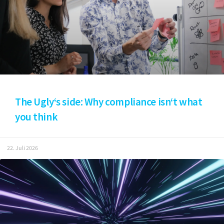
The Ugly‘s side: Why compliance isn‘t what
you think
22. Juli 2026