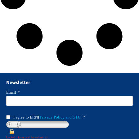
Newsletter
Email
*
I agree to ERNI
Privacy Policy and GTC
*
Locked : form can't be submitted