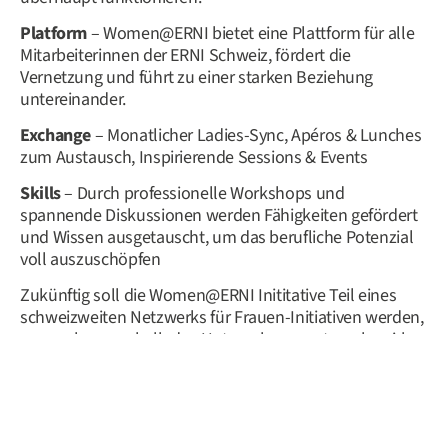
Platform
– Women@ERNI bietet eine Plattform für alle
Mitarbeiterinnen der ERNI Schweiz, fördert die
Vernetzung und führt zu einer starken Beziehung
untereinander.
Exchange
– Monatlicher Ladies-Sync, Apéros & Lunches
zum Austausch, Inspirierende Sessions & Events
Skills
– Durch professionelle Workshops und
spannende Diskussionen werden Fähigkeiten gefördert
und Wissen ausgetauscht, um das berufliche Potenzial
voll auszuschöpfen
Zukünftig soll die Women@ERNI Inititative Teil eines
schweizweiten Netzwerks für Frauen-Initiativen werden,
um auch ausserhalb des Unternehmens etwas bewirken
zu können. Ausserdem werden weiterhin Get-Together
und Events organisiert, an denen auch männliche
Mitarbeitende teilnehmen können, um die
Sensibilisierung für das Thema zu fördern. Denn bei der