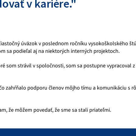
ovať v kariére."
a čiastočný úväzok v poslednom ročníku vysokoškolského š
 sa podieľal aj na niektorých interných projektoch.
ré som strávil v spoločnosti, som sa postupne vypracoval z 
 čo zahŕňalo podporu členov môjho tímu a komunikáciu s rô
m, že môžem povedať, že sme sa stali priateľmi.