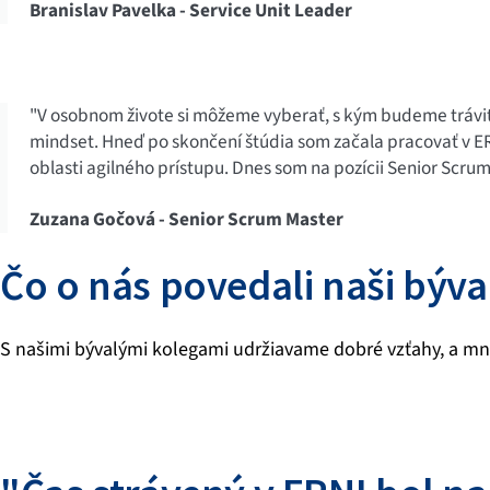
Branislav Pavelka - Service Unit Leader
"V osobnom živote si môžeme vyberať, s kým budeme tráviť 
mindset. Hneď po skončení štúdia som začala pracovať v E
oblasti agilného prístupu. Dnes som na pozícii Senior Scru
Zuzana Gočová - Senior Scrum Master
Čo o nás povedali naši býva
S našimi bývalými kolegami udržiavame dobré vzťahy, a mnoh