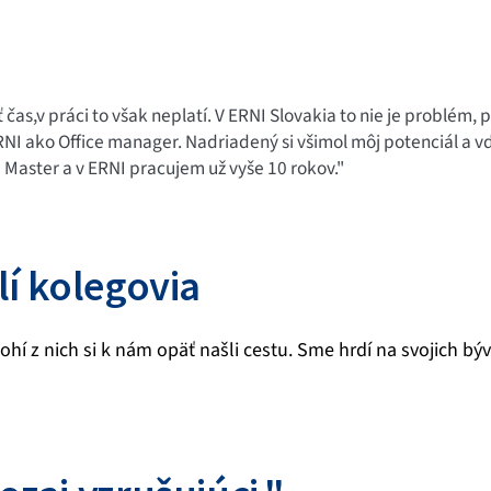
čas,v práci to však neplatí. V ERNI Slovakia to nie je problém
RNI ako Office manager. Nadriadený si všimol môj potenciál a 
m Master a v ERNI pracujem už vyše 10 rokov."
lí kolegovia
í z nich si k nám opäť našli cestu. Sme hrdí na svojich býv