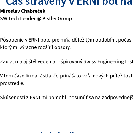
"Čas strávený v ERNI bol na
Miroslav Chabreček
SW Tech Leader @ Kistler Group
Pôsobenie v ERNI bolo pre mňa dôležitým obdobím, počas kt
ktorý mi výrazne rozšíril obzory.
Zaujal ma aj štýl vedenia inšpirovaný Swiss Engineering Insti
V tom čase firma rástla, čo prinášalo veľa nových príležit
prostredie.
Skúsenosti z ERNI mi pomohli posunúť sa na zodpovednejšie 