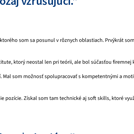
ozaj vzrušujúci."
orého som sa posunul v rôznych oblastiach. Prvýkrát som s
tute, ktorý neostal len pri teórii, ale bol súčasťou firemnej 
ostí. Mal som možnosť spolupracovať s kompetentnými a moti
pozície. Získal som tam technické aj soft skills, ktoré vy