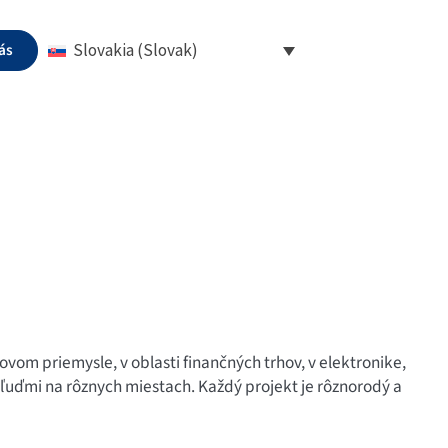
ás
Slovakia (Slovak)
vom priemysle, v oblasti finančných trhov, v elektronike,
 ľuďmi na rôznych miestach. Každý projekt je rôznorodý a