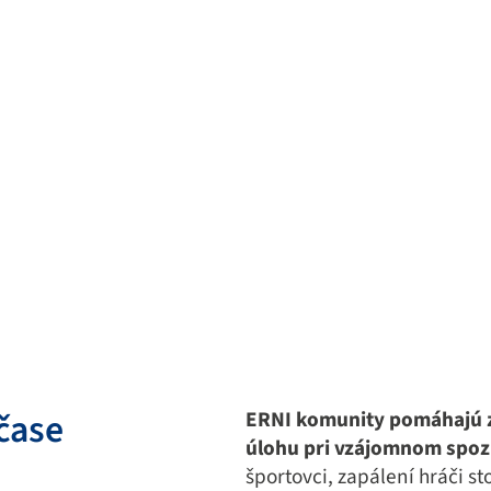
čase
ERNI komunity pomáhajú zv
úlohu pri vzájomnom spoz
športovci, zapálení hráči sto